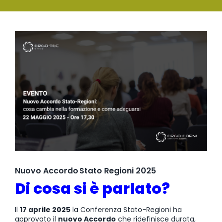
SERVIZI
Ingrandisci
FORMAZIONE
immagine
NEWS
EVENTI
NOVITÀ
CONTATTI
Nuovo Accordo Stato Regioni 2025
Di cosa si è parlato?
Il
17 aprile 2025
la Conferenza Stato-Regioni ha
approvato il
nuovo Accordo
che ridefinisce durata,