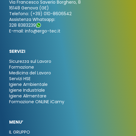
Via Francesco Saverio Borghero, 8
16148 Genova (GE)
Telefono: (+39) 010-8606542
Assistenza Whatsapp:
328 8383239
E-mail: info@ergo-tec.it
SERVIZI
Sicurezza sul Lavoro
Formazione
Medicina del Lavoro
Servizi HSE
Igiene Ambientale
Igiene Industriale
Igiene Alimentare
Formazione ONLINE iCamy
MENU’
IL GRUPPO