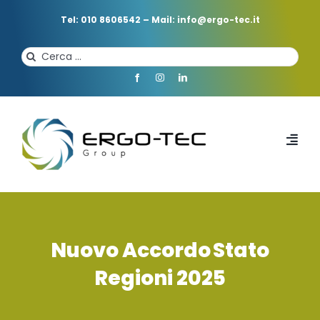
Salta
al
Tel: 010 8606542
–
Mail: info@ergo-tec.it
contenuto
Cerca
per:
Toggl
Navi
HOME
CHI SIAMO
Nuovo Accordo Stato
Regioni 2025
PROFESSIONISTI