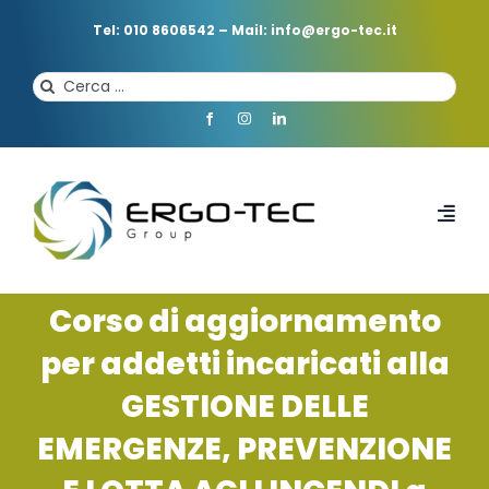
Salta
al
Tel: 010 8606542
–
Mail: info@ergo-tec.it
contenuto
Cerca
per:
Toggl
Navi
HOME
Corso di aggiornamento
per addetti incaricati alla
CHI SIAMO
GESTIONE DELLE
EMERGENZE, PREVENZIONE
PROFESSIONISTI