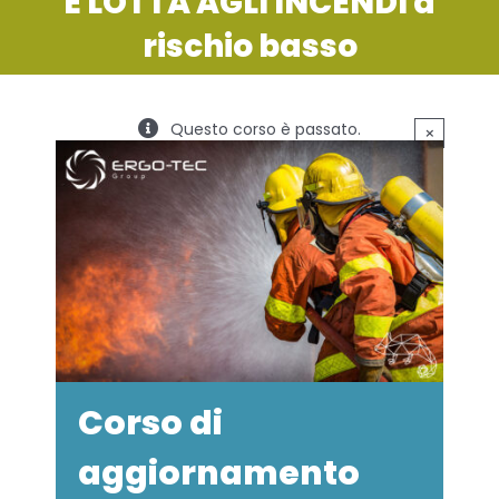
E LOTTA AGLI INCENDI a
SERVIZI
rischio basso
FORMAZIONE
Questo corso è passato.
×
NEWS
EVENTI
NOVITÀ
CONTATTI
Corso di
aggiornamento