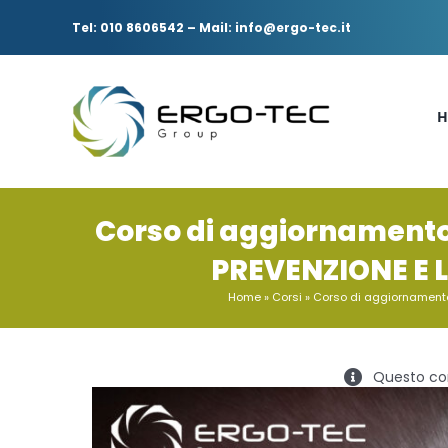
Salta
al
Tel: 010 8606542
–
Mail: info@ergo-tec.it
contenuto
H
Corso di aggiornamento 
PREVENZIONE E LO
Home
»
Corsi
»
Corso di aggiornamento p
Questo cor