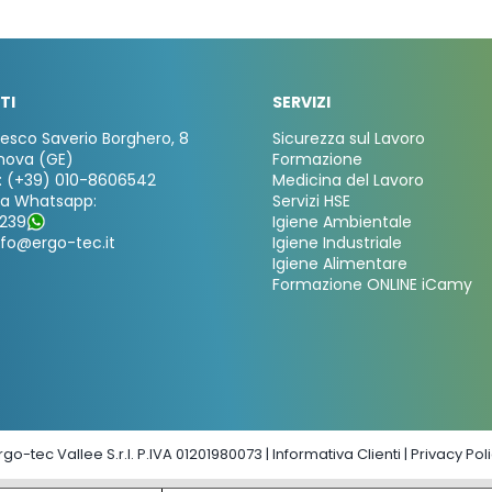
TI
SERVIZI
cesco Saverio Borghero, 8
Sicurezza sul Lavoro
nova (GE)
Formazione
: (+39) 010-8606542
Medicina del Lavoro
za Whatsapp:
Servizi HSE
239
Igiene Ambientale
nfo@ergo-tec.it
Igiene Industriale
Igiene Alimentare
Formazione ONLINE iCamy
go-tec Vallee S.r.l. P.IVA 01201980073 |
Informativa Clienti
|
Privacy Pol