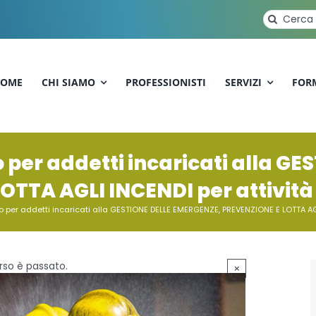
Cerca
per:
OME
CHI SIAMO
PROFESSIONISTI
SERVIZI
FOR
per addetti incaricati alla G
TTA AGLI INCENDI per attività di 
er addetti incaricati alla GESTIONE DELLE EMERGENZE, PREVENZIONE E LOTTA AGLI I
so è passato.
×