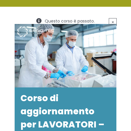
SERVIZI
Questo corso è passato.
×
FORMAZIONE
NEWS
EVENTI
NOVITÀ
CONTATTI
Corso di
aggiornamento
per LAVORATORI –