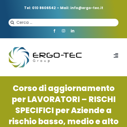
Salta
al
Tel: 010 8606542
–
Mail: info@ergo-tec.it
contenuto
Cerca
per:
Toggl
Navi
HOME
Corso di aggiornamento
CHI SIAMO
per LAVORATORI – RISCHI
SPECIFICI per Aziende a
PROFESSIONISTI
rischio basso, medio e alto