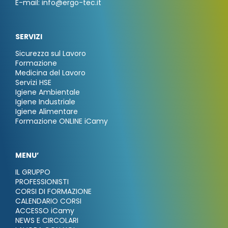
E-mail: info@ergo-tec.it
SERVIZI
Sicurezza sul Lavoro
Formazione
Medicina del Lavoro
Servizi HSE
Igiene Ambientale
Igiene Industriale
Igiene Alimentare
Formazione ONLINE iCamy
MENU’
IL GRUPPO
PROFESSIONISTI
CORSI DI FORMAZIONE
CALENDARIO CORSI
ACCESSO iCamy
NEWS E CIRCOLARI