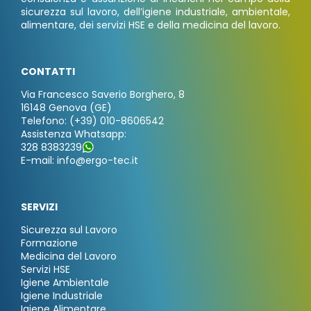
sicurezza sul lavoro, dell’igiene industriale, ambientale,
alimentare, dei servizi HSE e della medicina del lavoro.
CONTATTI
Via Francesco Saverio Borghero, 8
16148 Genova (GE)
Telefono: (+39) 010-8606542
Assistenza Whatsapp:
328 8383239
E-mail: info@ergo-tec.it
SERVIZI
Sicurezza sul Lavoro
Formazione
Medicina del Lavoro
Servizi HSE
Igiene Ambientale
Igiene Industriale
Igiene Alimentare