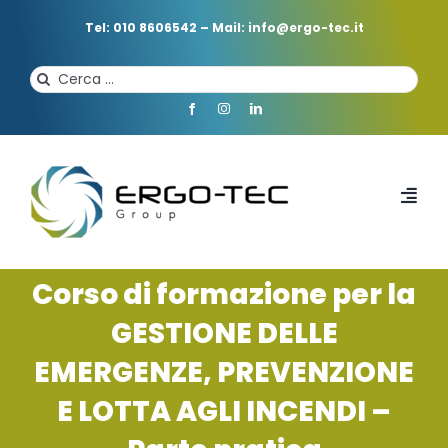
Salta
al
Tel: 010 8606542
–
Mail: info@ergo-tec.it
contenuto
Cerca
per:
Toggl
Navi
HOME
Corso di formazione per la
GESTIONE DELLE
CHI SIAMO
EMERGENZE, PREVENZIONE
E LOTTA AGLI INCENDI –
PROFESSIONISTI