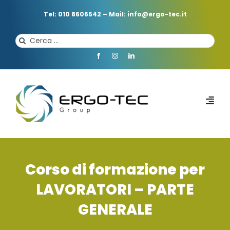
Salta
al
Tel: 010 8606542
–
Mail: info@ergo-tec.it
contenuto
Cerca
per:
Toggl
Navi
HOME
Corso di formazione per
CHI SIAMO
LAVORATORI – PARTE
GENERALE
PROFESSIONISTI