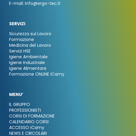
E-mail: info@ergo-tec.it
SERVIZI
Sicurezza sul Lavoro
Formazione
Medicina del Lavoro
Servizi HSE
Igiene Ambientale
Igiene Industriale
Igiene Alimentare
Formazione ONLINE iCamy
MENU’
IL GRUPPO
PROFESSIONISTI
CORSI DI FORMAZIONE
CALENDARIO CORSI
ACCESSO iCamy
NEWS E CIRCOLARI