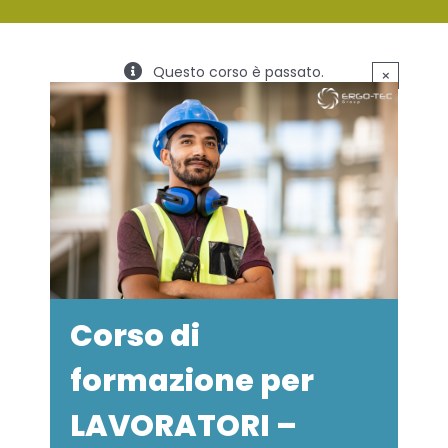
SERVIZI
Questo corso è passato.
×
FORMAZIONE
NEWS
EVENTI
NOVITÀ
CONTATTI
Corso di
formazione per
LAVORATORI –