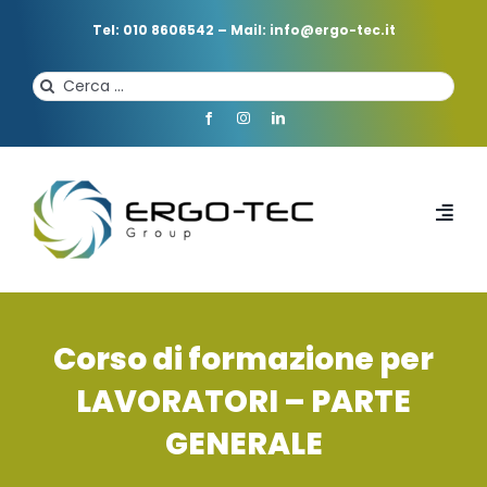
Salta
al
Tel: 010 8606542
–
Mail: info@ergo-tec.it
contenuto
Cerca
per:
Toggl
Navi
HOME
Corso di formazione per
CHI SIAMO
LAVORATORI – PARTE
GENERALE
PROFESSIONISTI