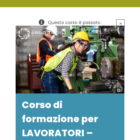
SERVIZI
Questo corso è passato.
×
FORMAZIONE
NEWS
EVENTI
NOVITÀ
CONTATTI
Corso di
formazione per
LAVORATORI –