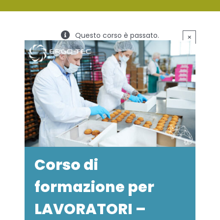
SERVIZI
Questo corso è passato.
×
FORMAZIONE
NEWS
EVENTI
NOVITÀ
CONTATTI
Corso di
formazione per
LAVORATORI –