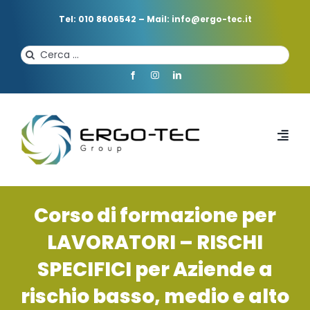
Salta
al
Tel: 010 8606542
–
Mail: info@ergo-tec.it
contenuto
Cerca
per:
Toggl
Navi
HOME
Corso di formazione per
CHI SIAMO
LAVORATORI – RISCHI
SPECIFICI per Aziende a
PROFESSIONISTI
rischio basso, medio e alto