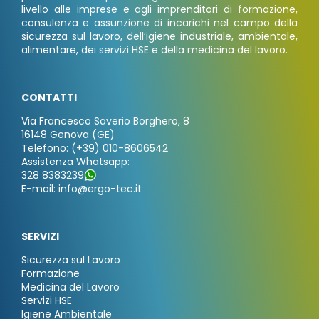
livello alle imprese e agli imprenditori di formazione,
consulenza e assunzione di incarichi nel campo della
sicurezza sul lavoro, dell’igiene industriale, ambientale,
alimentare, dei servizi HSE e della medicina del lavoro.
CONTATTI
Via Francesco Saverio Borghero, 8
16148 Genova (GE)
Telefono: (+39) 010-8606542
Assistenza Whatsapp:
328 8383239
E-mail: info@ergo-tec.it
SERVIZI
Sicurezza sul Lavoro
Formazione
Medicina del Lavoro
Servizi HSE
Igiene Ambientale