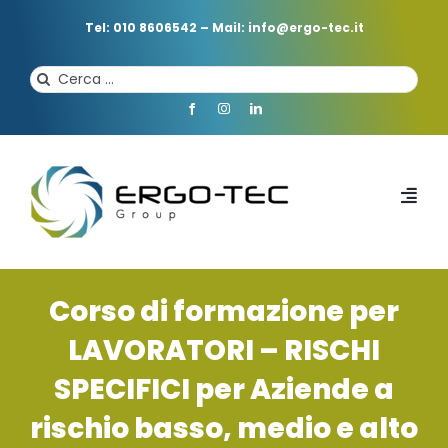
Salta
al
Tel: 010 8606542
–
Mail: info@ergo-tec.it
contenuto
Cerca
per:
Toggl
Navi
HOME
Corso di formazione per
CHI SIAMO
LAVORATORI – RISCHI
SPECIFICI per Aziende a
PROFESSIONISTI
rischio basso, medio e alto