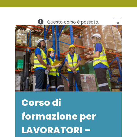
SERVIZI
Questo corso è passato.
×
FORMAZIONE
NEWS
EVENTI
NOVITÀ
CONTATTI
Corso di
formazione per
LAVORATORI –