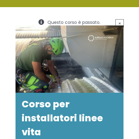
SERVIZI
Questo corso è passato.
×
FORMAZIONE
NEWS
EVENTI
NOVITÀ
CONTATTI
Corso per
installatori linee
vita