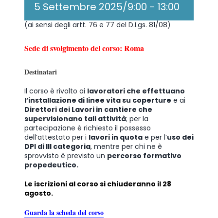
5 Settembre 2025/9:00
-
13:00
(ai sensi degli artt. 76 e 77 del D.Lgs. 81/08)
Sede di svolgimento del corso: Roma
Destinatari
Il corso è rivolto ai
lavoratori che effettuano
l’installazione di linee vita su coperture
e ai
Direttori dei Lavori in cantiere che
supervisionano tali attività
; per la
partecipazione è richiesto il possesso
dell’attestato per i
lavori in quota
e per l’
uso dei
DPI di III categoria
, mentre per chi ne è
sprovvisto è previsto un
percorso formativo
propedeutico.
Le iscrizioni al corso si chiuderanno il 28
agosto.
Guarda la scheda del corso