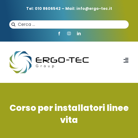
Salta
al
Tel: 010 8606542
–
Mail: info@ergo-tec.it
contenuto
Cerca
per:
Toggl
Navi
HOME
CHI SIAMO
Corso per installatori linee
vita
PROFESSIONISTI