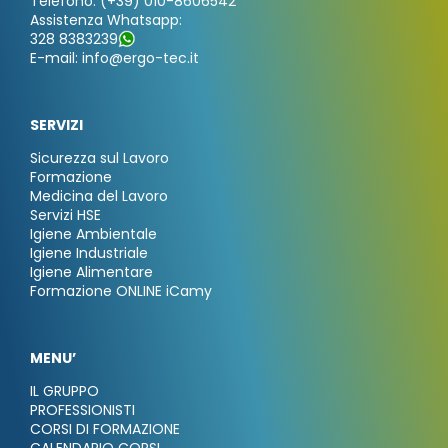
Telefono: (+39) 010-8606542
Assistenza Whatsapp:
328 8383239
E-mail: info@ergo-tec.it
SERVIZI
Sicurezza sul Lavoro
Formazione
Medicina del Lavoro
Servizi HSE
Igiene Ambientale
Igiene Industriale
Igiene Alimentare
Formazione ONLINE iCamy
MENU’
IL GRUPPO
PROFESSIONISTI
CORSI DI FORMAZIONE