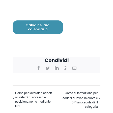
Salva nel tuo
calendario
Condividi
Facebook
Twitter
LinkedIn
WhatsApp
Email
Corso per lavoratori addetti
Corso di formazione per
ai sistemi di accesso e
addetti ai lavori in quota e
posizionamento mediante
DPI anticaduta di III
funi
categoria