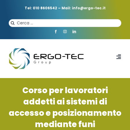
Salta
al
Tel: 010 8606542
–
Mail: info@ergo-tec.it
contenuto
Cerca
per:
Toggl
Navi
HOME
Corso per lavoratori
CHI SIAMO
addetti ai sistemi di
accesso e posizionamento
PROFESSIONISTI
mediante funi