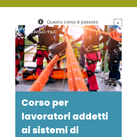
SERVIZI
Questo corso è passato.
×
FORMAZIONE
NEWS
EVENTI
NOVITÀ
CONTATTI
Corso per
lavoratori addetti
ai sistemi di