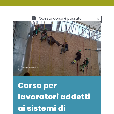
SERVIZI
Questo corso è passato.
×
FORMAZIONE
NEWS
EVENTI
NOVITÀ
CONTATTI
Corso per
lavoratori addetti
ai sistemi di