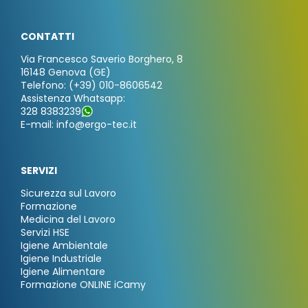
CONTATTI
Via Francesco Saverio Borghero, 8
16148 Genova (GE)
Telefono: (+39) 010-8606542
Assistenza Whatsapp:
328 8383239
E-mail: info@ergo-tec.it
SERVIZI
Sicurezza sul Lavoro
Formazione
Medicina del Lavoro
Servizi HSE
Igiene Ambientale
Igiene Industriale
Igiene Alimentare
Formazione ONLINE iCamy