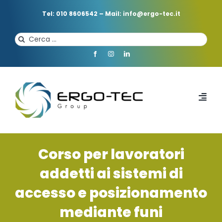
Salta
al
Tel: 010 8606542
–
Mail: info@ergo-tec.it
contenuto
Cerca
per:
Toggl
Navi
HOME
Corso per lavoratori
CHI SIAMO
addetti ai sistemi di
accesso e posizionamento
PROFESSIONISTI
mediante funi