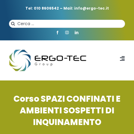
Salta
al
Tel: 010 8606542
–
Mail: info@ergo-tec.it
contenuto
Cerca
per:
Toggl
Navi
HOME
Corso SPAZI CONFINATI E
CHI SIAMO
AMBIENTI SOSPETTI DI
INQUINAMENTO
PROFESSIONISTI