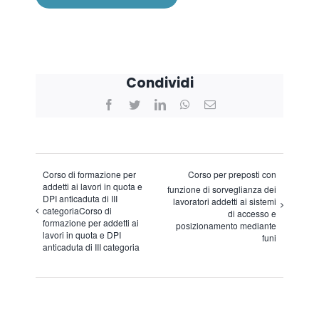
Condividi
Facebook
Twitter
LinkedIn
WhatsApp
Email
Corso di formazione per
Corso per preposti con
addetti ai lavori in quota e
funzione di sorveglianza dei
DPI anticaduta di III
lavoratori addetti ai sistemi
categoriaCorso di
di accesso e
formazione per addetti ai
posizionamento mediante
lavori in quota e DPI
funi
anticaduta di III categoria