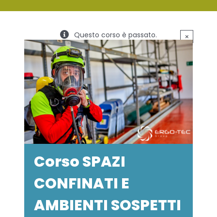
SERVIZI
Questo corso è passato.
×
FORMAZIONE
NEWS
EVENTI
NOVITÀ
CONTATTI
Corso SPAZI
CONFINATI E
AMBIENTI SOSPETTI