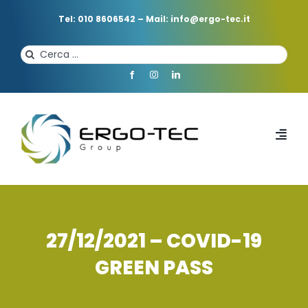
Salta
al
Tel: 010 8606542
–
Mail: info@ergo-tec.it
contenuto
Cerca
per:
Toggl
Navi
HOME
CHI SIAMO
27/12/2021 – COVID-19
GREEN PASS
PROFESSIONISTI