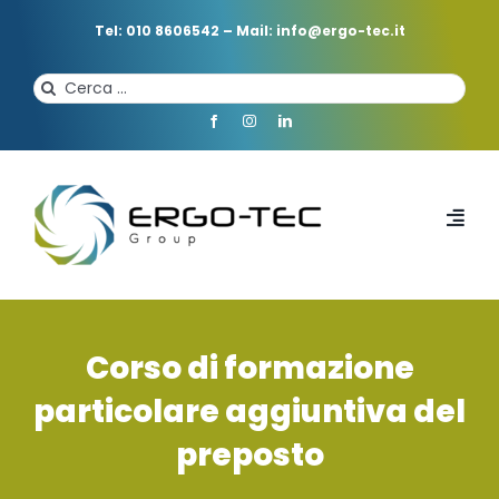
Salta
al
Tel: 010 8606542
–
Mail: info@ergo-tec.it
contenuto
Cerca
per:
Toggl
Navi
HOME
Corso di formazione
CHI SIAMO
particolare aggiuntiva del
preposto
PROFESSIONISTI