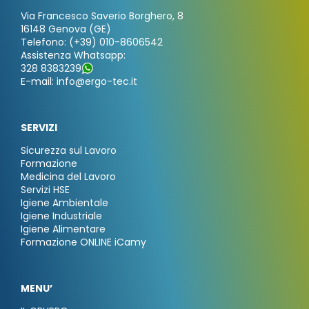
Via Francesco Saverio Borghero, 8
16148 Genova (GE)
Telefono: (+39) 010-8606542
Assistenza Whatsapp:
328 8383239
E-mail: info@ergo-tec.it
SERVIZI
Sicurezza sul Lavoro
Formazione
Medicina del Lavoro
Servizi HSE
Igiene Ambientale
Igiene Industriale
Igiene Alimentare
Formazione ONLINE iCamy
MENU’