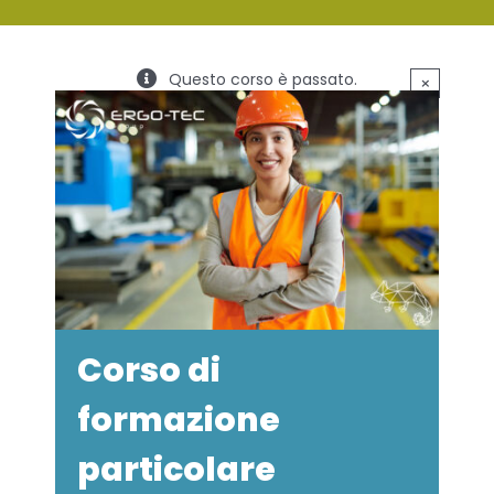
SERVIZI
Questo corso è passato.
×
FORMAZIONE
NEWS
EVENTI
NOVITÀ
CONTATTI
Corso di
formazione
particolare